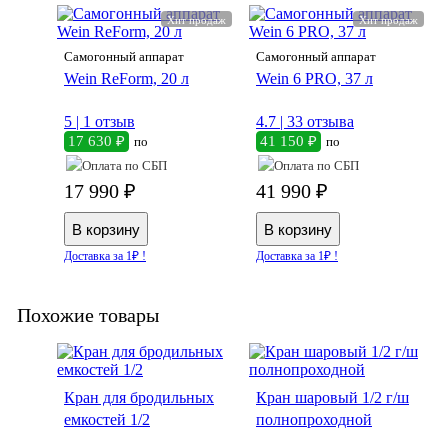
Хит продаж
Хит продаж
Самогонный аппарат
Самогонный аппарат
Wein ReForm, 20 л
Wein 6 PRO, 37 л
5 |
1 отзыв
4.7 |
33 отзыва
17 630 ₽
41 150 ₽
по
по
17 990 ₽
41 990 ₽
Доставка за 1₽ !
Доставка за 1₽ !
Похожие товары
ка 18%
Кран для бродильных
Кран шаровый 1/2 г/ш
емкостей 1/2
полнопроходной