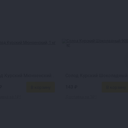
Солод Курский Мюнхенский, 1 кг
Солод 
₽
143 ₽
вка за 1₽ !
Доставка за 1₽ !