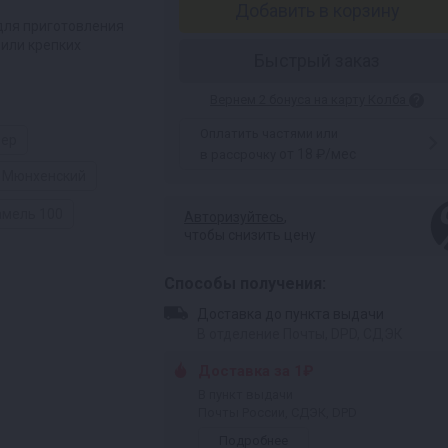
Добавить в корзину
для приготовления
 или крепких
Быстрый заказ
Вернем 2 бонуса на карту Колба
Оплатить частями или
нер
от 18 ₽/мес
в рассрочку
Мюнхенский
амель 100
Авторизуйтесь
,
чтобы снизить цену
Способы получения:
Доставка до пункта выдачи
В отделение Почты, DPD, СДЭК
Доставка за 1₽
В пункт выдачи
Почты России, СДЭК, DPD
Подробнее