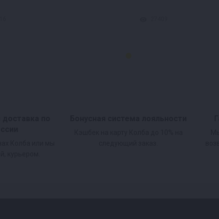
16
27409
и доставка по
Бонусная система лояльности
Г
оссии
Кэшбек на карту Колба до 10% на
Мы
нах Колба или мы
следующий заказ.
воз
й, курьером.