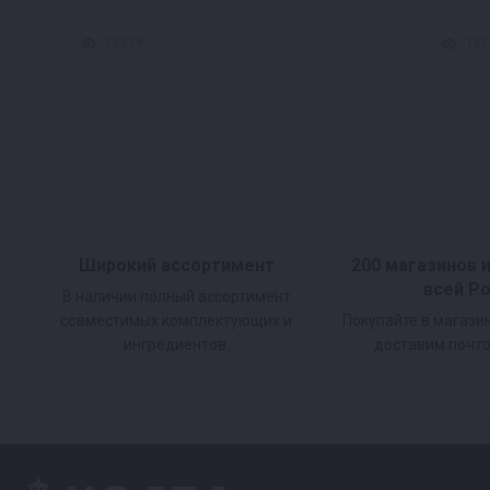
75579
187
Широкий ассортимент
200 магазинов 
всей Р
В наличии полный ассортимент
совместимых комплектующих и
Покупайте в магази
ингредиентов.
доставим почто