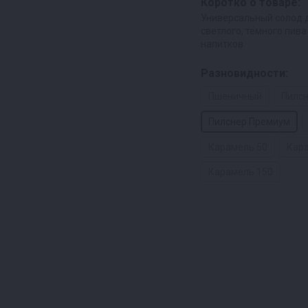
Коротко о товаре:
Универсальный солод 
светлого, тёмного пива
напитков
Разновидности:
Пшеничный
Пилс
Пилснер Премиум
Карамель 50
Кар
Карамель 150