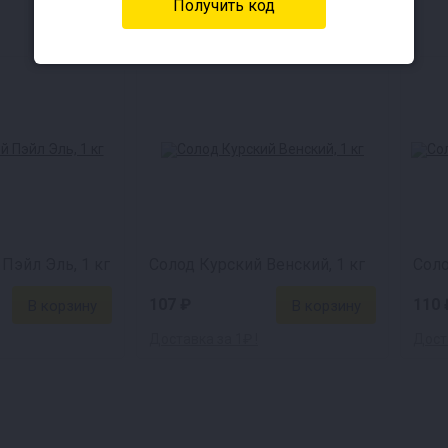
Пэйл Эль, 1 кг
Солод Курский Венский, 1 кг
107 ₽
110 
Доставка за 1₽ !
Доста