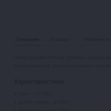
2
Описание
Отзывы
Наличие и 
Солод Курский Пилснер Премиум - универсаль
крепких напитков. Доля засыпи может состав
Реклама
Характеристики
Цвет — 3.7 EBC;
доля в засыпи - до 100%;
влажность — макс. 4.5 %;