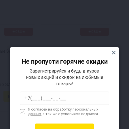
★СВЦ★
★СВЦ★
Не пропусти горячие скидки
Зарегистрируйся и будь в курсе
новых акций и скидок на любимые
товары!
е SAFALE S-33
Дрожжи пивные SAFALE WB-06
490 ₽
Доставка за 1₽ !
Я согласен на
обработку персональных
данных
, а так же с условиями подписки.