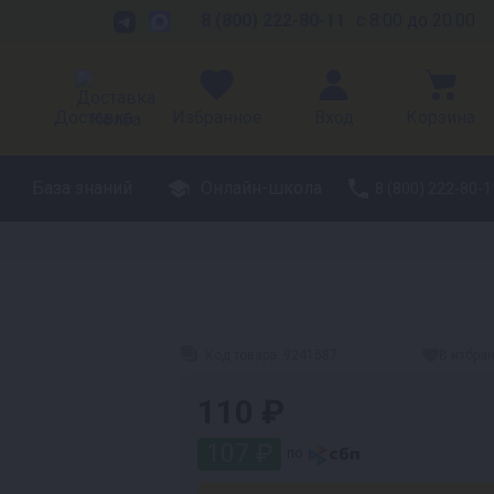
8 (800) 222-80-11
с 8:00 до 20:00
Доставка
Избранное
Вход
Корзина
База знаний
Онлайн-школа
8 (800) 222-80-1
Код товара:
9241587
В избра
110 ₽
107 ₽
по