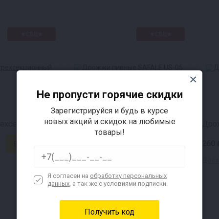
★СВЦ★
★СВЦ★
Не пропусти горячие скидки
Зарегистрируйся и будь в курсе
новых акций и скидок на любимые
рехсекционный
Дрожжи пивные SAFALE US-05
Дро
товары!
410 ₽
260 
Доставка за 1₽ !
Доста
Я согласен на
обработку персональных
данных
, а так же с условиями подписки.