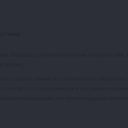
оставка
р. Подходит для изготовления как лагерного пива, т
ароматику.
дного ярового ячменя. Высокое качество обработки 
о сочетается со сладковатыми и ореховыми нотками
 идеально подходящим для тонкой коррекции классич