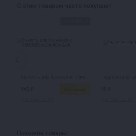
С этим товаром часто покупают
Товар месяца
Емкость для брожения с логотипом Лондон (32 л)
Гидрозатвор т
640 ₽
65 ₽
Доставка за 1₽ !
Доставка за 1₽ !
Похожие товары