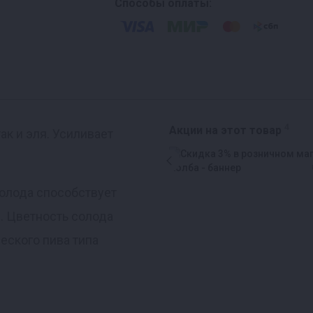
Способы оплаты:
4
Акции на этот товар
ак и эля. Усиливает
солода способствует
. Цветность солода
еского пива типа