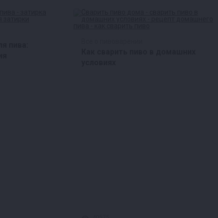
Все о пивоварении
я пива:
Как сварить пиво в домашних
ия
условиях
40575