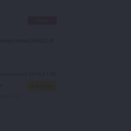
★СВЦ★
жжи пивные SAFALE T-58
₽
вка за 1₽ !