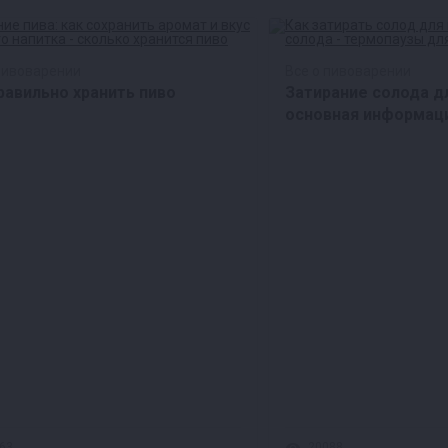
пивоварении
Все о пивоварении
равильно хранить пиво
Затирание солода дл
основная информац
63
20088