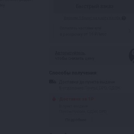
ку.
Быстрый заказ
Вернем 1 бонус на карту Колба
Оплатить частями или
от 16 ₽/мес
в рассрочку
Авторизуйтесь
,
чтобы снизить цену
Способы получения:
Доставка до пункта выдачи
В отделение Почты, DPD, СДЭК
Доставка за 1₽
В пункт выдачи
Почты России, СДЭК, DPD
Подробнее