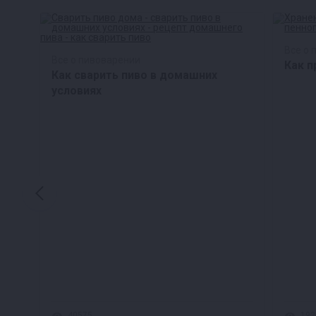
Все о 
Все о пивоварении
Как п
Как сварить пиво в домашних
условиях
40575
192