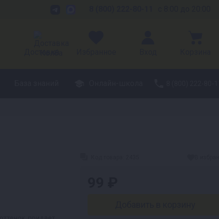
8 (800) 222-80-11
с 8:00 до 20:00
Доставка
Избранное
Вход
Корзина
База знаний
Онлайн-школа
8 (800) 222-80-1
Код товара:
2435
В избра
99 ₽
Добавить в корзину
оттенок, придает