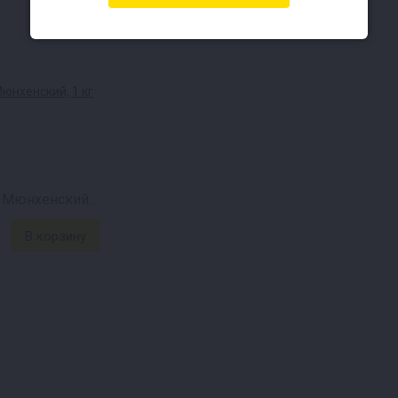
Солод Курский Мюнхенский, 1 кг (мешок 25 кг)