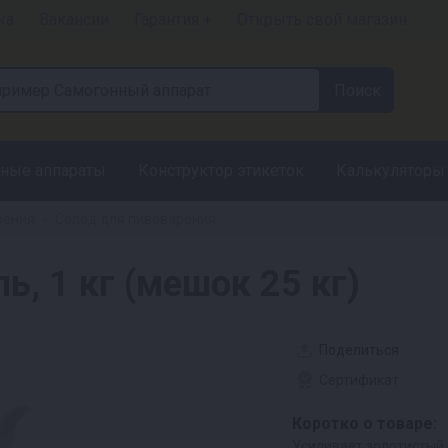
ка
Вакансии
Гарантия +
Открыть свой магазин
ные аппараты
Конструктор этикеток
Калькуляторы
рения
Солод для пивоварения
»
ь, 1 кг (мешок 25 кг)
Поделиться
Сертификат
Коротко о товаре:
Усиливает золотистый 