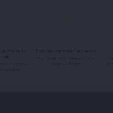
и доставка по
Бонусная система лояльности
Г
оссии
Кэшбек на карту Колба до 10% на
Мы
нах Колба или мы
следующий заказ.
воз
й, курьером.